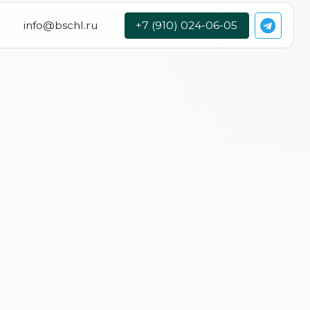
hl.ru
+7 (910) 024-06-05
+