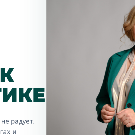
К
ТИКЕ
 не радует.
гах и